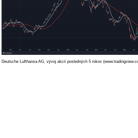
Deutsche Lufthansa AG, vývoj akcií posledných 5 rokov (www.tradingview.c