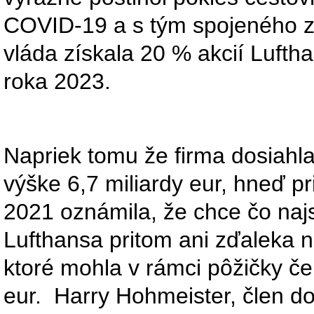
COVID-19 a s tým spojeného zá
vláda získala 20 % akcií Lufth
roka 2023.
Napriek tomu že firma dosiahla
výške 6,7 miliardy eur, hneď pr
2021 oznámila, že chce čo najs
Lufthansa pritom ani zďaleka n
ktoré mohla v rámci pôžičky čer
eur. Harry Hohmeister, člen doz