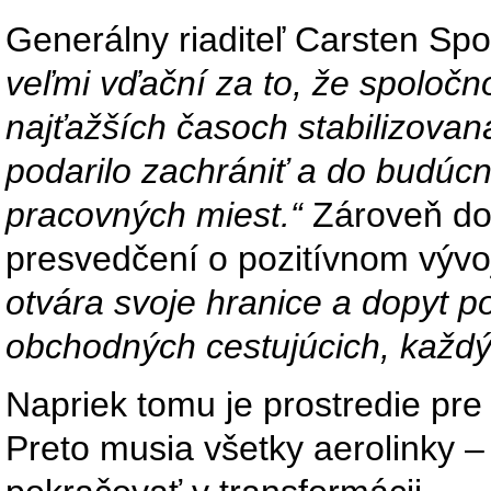
Generálny riaditeľ Carsten Spoh
veľmi vďační za to, že spoloč
najťažších časoch stabilizova
podarilo zachrániť a do budúcn
pracovných miest.“
Zároveň dod
presvedčení o pozitívnom vývo
otvára svoje hranice a dopyt p
obchodných cestujúcich, každý
Napriek tomu je prostredie pre
Preto musia všetky aerolinky –