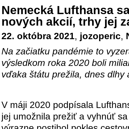
Nemecká Lufthansa sa
nových akcií, trhy jej z
22. októbra 2021
,
jozoperic
,
Na začiatku pandémie to vyzera
výsledkom roka 2020 boli milia
vďaka štátu prežila, dnes dlhy 
V máji 2020 podpísala Luftha
jej umožnila prežiť a vyhnúť s
výrazne postihol pokles cesto