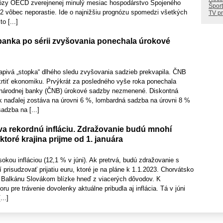
nózy OECD zverejnenej minulý mesiac hospodárstvo Spojeného
Šport
22 vôbec neporastie. Ide o najnižšiu prognózu spomedzi všetkých
TV p
o [...]
anka po sérii zvyšovania ponechala úrokové
apivá „stopka“ dlhého sledu zvyšovania sadzieb prekvapila. ČNB
škrtiť ekonomiku. Prvýkrát za posledného vyše roka ponechala
 národnej banky (ČNB) úrokové sadzby nezmenené. Diskontná
 naďalej zostáva na úrovni 6 %, lombardná sadzba na úrovni 8 %
adzba na [...]
va rekordnú infláciu. Zdražovanie budú mnohí
ktoré krajina prijme od 1. januára
sokou infláciou (12,1 % v júni). Ak pretrvá, budú zdražovanie s
risudzovať prijatiu euru, ktoré je na pláne k 1.1.2023. Chorvátsko
o Balkánu Slovákom blízke hneď z viacerých dôvodov. K
u pre trávenie dovolenky aktuálne pribudla aj inflácia. Tá v júni
..]