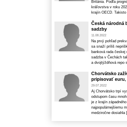
Británia. Podľa prog
kráľovstva v roku 20
krajín OECD. Takisto t
Česká národná b
sadzby
11.08.2022
Na prvý pohľad prekv
sa snaží príliš nepri
banková rada českej
sadzba v Čechách tak
a dvojtýždňová repo s
Chorvátsko zaží
pripisovať euru, 
29.07.2022
Aj Chorvátsko trpí vy
odstupom času mnohí p
je z krajín západnéh
najpopulárnejšiemu mor
medziročne dosiahla [.