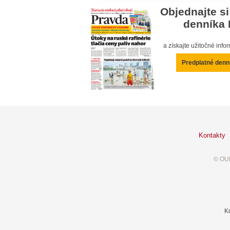
Objednajte si
denníka 
a získajte užitočné inf
Predplatné denn
Kontakty
© OUR
K