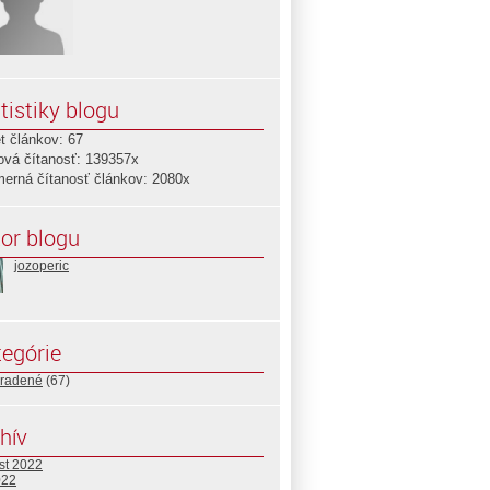
tistiky blogu
t článkov: 67
ová čítanosť: 139357x
merná čítanosť článkov: 2080x
or blogu
jozoperic
egórie
radené
(67)
hív
st 2022
022