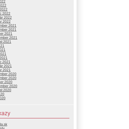
2022
2022
 2022
c 2022
uár 2022
ár 2022
mber 2021
mber 2021
ber 2021
ember 2021
st 2021
021
2021
2021
 2021
c 2021
uár 2021
ár 2021
mber 2020
mber 2020
ber 2020
ember 2020
st 2020
020
2020
kazy
da.sk
pty