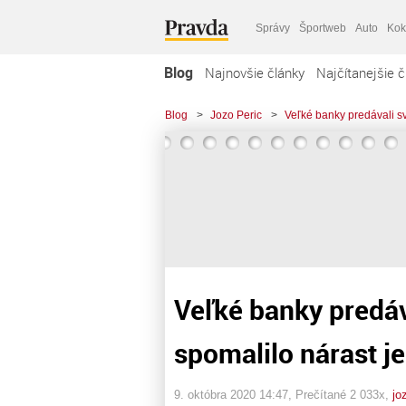
Správy
Športweb
Auto
Kok
Blog
Najnovšie články
Najčítanejšie č
Blog
>
Jozo Peric
>
Veľké banky predávali sv
Veľké banky predáva
spomalilo nárast j
9. októbra 2020 14:47
, Prečítané 2 033x,
jo