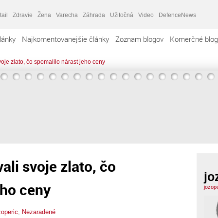
tail
Zdravie
Žena
Varecha
Záhrada
Užitočná
Video
DefenceNews
lánky
Najkomentovanejšie články
Zoznam blogov
Komerčné blog
oje zlato, čo spomalilo nárast jeho ceny
li svoje zlato, čo
jo
eho ceny
jozop
zoperic
,
Nezaradené