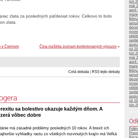
jún 
máj 
apríl
mare
viac zlata za posledných päťdesiat rokov. Celkovo to bolo
febr
on zlata.
janu
dece
nove
októ
sept
augu
u v Čiernom
Čína rozšírila zoznam kontrolovaných vývozov
»
júl 2
jún 
máj 
apríl
mare
febr
Celá debata
|
RSS tejto debaty
janu
dece
nove
októ
sept
logera
augu
júl 2
jún 
rexitu sa bolestivo ukazuje každým dňom. A
zerá vôbec dobre
Od
tánie má zásadné problémy posledných 10 rokov. A brexit ich
Fotky
Prav
Najhoršie vyhliadky rastu zo všetkých rozvinutých krajín má Veľká
Rece