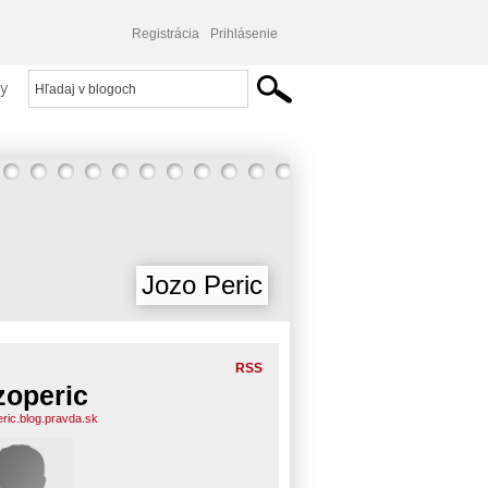
Registrácia
Prihlásenie
y
Jozo Peric
RSS
zoperic
eric.blog.pravda.sk