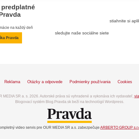
 predplatné
Pravda
stiahnite si ap
ormácie na každý deň
sledujte naše sociálne siete
íka Pravda
Reklama
Otázky a odpovede
Podmienky používania
Cookies
 MEDIA SR a. s. 2026. Autorské práva sú vyhradené a vykonáva ich vydavateľ,
via
Blogovací systém Blog.Pravda.sk beží na technológií Wordpress.
ompletný video servis pre OUR MEDIA SR a.s. zabezpečuje
ARBERTO GROUP s.r.