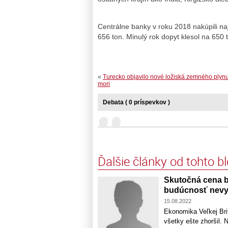
Centrálne banky v roku 2018 nakúpili naj
656 ton. Minulý rok dopyt klesol na 650 t
«
Turecko objavilo nové ložiská zemného plyn
mori
Debata ( 0 príspevkov )
Ďalšie články od tohto b
Skutočná cena b
budúcnosť nevy
15.08.2022
Ekonomika Veľkej Bri
všetky ešte zhoršil. 