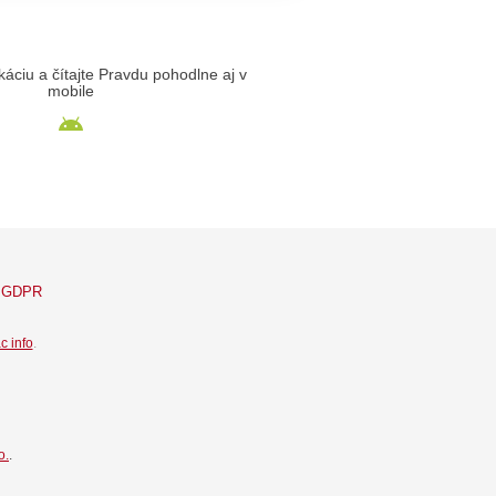
likáciu a čítajte Pravdu pohodlne aj v
mobile
GDPR
c info
.
o.
.