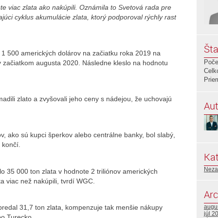
e viac zlata ako nakúpili. Oznámila to Svetová rada pre
ajúci cyklus akumulácie zlata, ktorý podporoval rýchly rast
Šta
o 1 500 amerických dolárov na začiatku roka 2019 na
Poče
v začiatkom augusta 2020. Následne kleslo na hodnotu
Celk
Prie
adili zlato a zvyšovali jeho ceny s nádejou, že uchovajú
Aut
v, ako sú kupci šperkov alebo centrálne banky, bol slabý,
 končí.
Kat
Neza
o 35 000 ton zlata v hodnote 2 triliónov amerických
ta viac než nakúpili, tvrdí WGC.
Arc
predal 31,7 ton zlata, kompenzuje tak menšie nákupy
augu
júl 2
ebo Turecko.