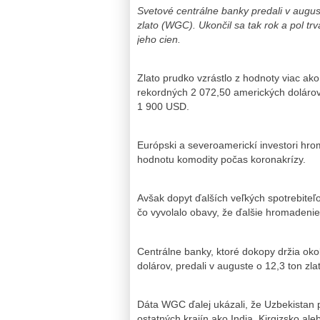
Svetové centrálne banky predali v august
zlato (WGC). Ukončil sa tak rok a pol trv
jeho cien.
Zlato prudko vzrástlo z hodnoty viac ak
rekordných 2 072,50 amerických doláro
1 900 USD.
Európski a severoamerickí investori hrom
hodnotu komodity počas koronakrízy.
Avšak dopyt ďalších veľkých spotrebiteľo
čo vyvolalo obavy, že ďalšie hromadenie
Centrálne banky, ktoré dokopy držia okol
dolárov, predali v auguste o 12,3 ton zla
Dáta WGC ďalej ukázali, že Uzbekistan 
ostatných krajín ako India, Kirgizsko al