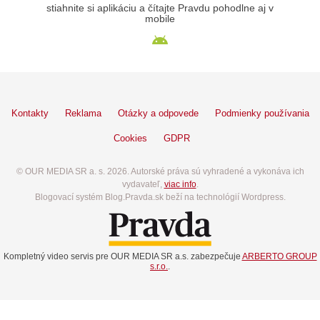
stiahnite si aplikáciu a čítajte Pravdu pohodlne aj v
mobile
Kontakty
Reklama
Otázky a odpovede
Podmienky používania
Cookies
GDPR
© OUR MEDIA SR a. s. 2026. Autorské práva sú vyhradené a vykonáva ich
vydavateľ,
viac info
.
Blogovací systém Blog.Pravda.sk beží na technológií Wordpress.
Kompletný video servis pre OUR MEDIA SR a.s. zabezpečuje
ARBERTO GROUP
s.r.o.
.