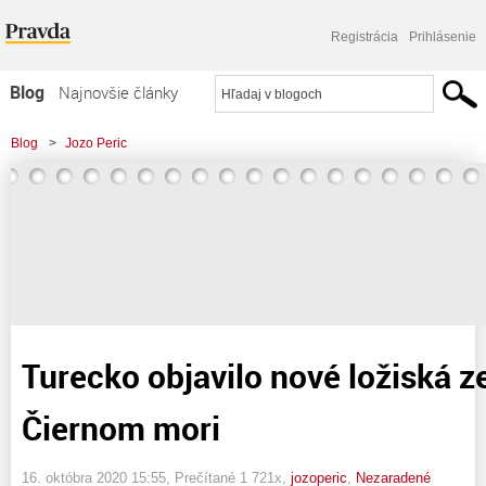
Registrácia
Prihlásenie
Blog
Najnovšie články
Najčítanejšie články
Blog
>
Jozo Peric
Najkomentovanejšie články
>
Turecko objavilo nové ložiská zemného plynu v Čiernom mori
Zoznam blogov
Komerčné blogy
Turecko objavilo nové ložiská 
Čiernom mori
16. októbra 2020 15:55
, Prečítané 1 721x,
jozoperic
,
Nezaradené