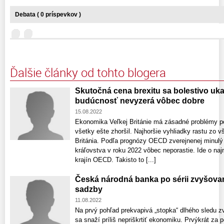
Debata ( 0 príspevkov )
Ďalšie články od tohto blogera
Skutočná cena brexitu sa bolestivo uk
budúcnosť nevyzerá vôbec dobre
15.08.2022
Ekonomika Veľkej Británie má zásadné problémy pos
všetky ešte zhoršil. Najhoršie vyhliadky rastu zo 
Británia. Podľa prognózy OECD zverejnenej minul
kráľovstva v roku 2022 vôbec neporastie. Ide o na
krajín OECD. Takisto to [...]
Česká národná banka po sérii zvyšova
sadzby
11.08.2022
Na prvý pohľad prekvapivá „stopka“ dlhého sledu 
sa snaží príliš nepriškrtiť ekonomiku. Prvýkrát za