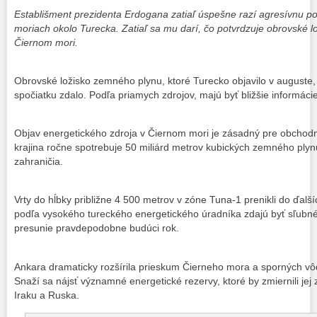
Establišment prezidenta Erdogana zatiaľ úspešne razí agresívnu pol
moriach okolo Turecka. Zatiaľ sa mu darí, čo potvrdzuje obrovské 
Čiernom mori.
Obrovské ložisko zemného plynu, ktoré Turecko objavilo v auguste,
spočiatku zdalo. Podľa priamych zdrojov, majú byť bližšie informáci
Objav energetického zdroja v Čiernom mori je zásadný pre obchodn
krajina ročne spotrebuje 50 miliárd metrov kubických zemného plynu
zahraničia.
Vrty do hĺbky približne 4 500 metrov v zóne Tuna-1 prenikli do ďalší
podľa vysokého tureckého energetického úradníka zdajú byť sľubné.
presunie pravdepodobne budúci rok.
Ankara dramaticky rozšírila prieskum Čierneho mora a sporných v
Snaží sa nájsť významné energetické rezervy, ktoré by zmiernili jej 
Iraku a Ruska.