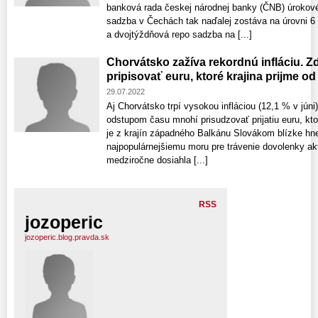
banková rada českej národnej banky (ČNB) úroko
sadzba v Čechách tak naďalej zostáva na úrovni 6
a dvojtýždňová repo sadzba na [...]
Chorvátsko zažíva rekordnú infláciu. 
pripisovať euru, ktoré krajina prijme od
29.07.2022
Aj Chorvátsko trpí vysokou infláciou (12,1 % v júni
odstupom času mnohí prisudzovať prijatiu euru, kto
je z krajín západného Balkánu Slovákom blízke hn
najpopulárnejšiemu moru pre trávenie dovolenky aktuá
medziročne dosiahla [...]
RSS
jozoperic
jozoperic.blog.pravda.sk